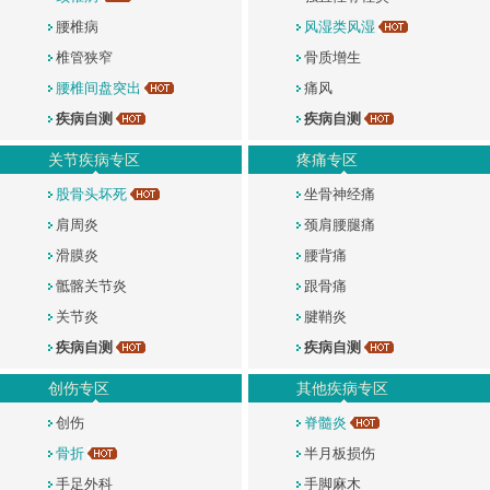
腰椎病
风湿类风湿
椎管狭窄
骨质增生
腰椎间盘突出
痛风
疾病自测
疾病自测
关节疾病专区
疼痛专区
股骨头坏死
坐骨神经痛
肩周炎
颈肩腰腿痛
滑膜炎
腰背痛
骶髂关节炎
跟骨痛
关节炎
腱鞘炎
疾病自测
疾病自测
创伤专区
其他疾病专区
创伤
脊髓炎
骨折
半月板损伤
手足外科
手脚麻木